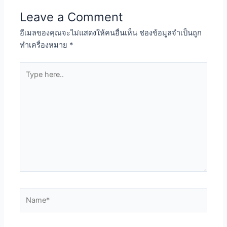
Leave a Comment
อีเมลของคุณจะไม่แสดงให้คนอื่นเห็น
ช่องข้อมูลจำเป็นถูก
ทำเครื่องหมาย
*
Type
here..
Name*