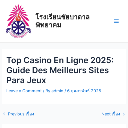
Skip
Post
Main
to
navigation
โรงเรียนชัยบาดาล
Men
content
พิทยาคม
Top Casino En Ligne 2025:
Guide Des Meilleurs Sites
Para Jeux
Leave a Comment
/ By
admin
/
6 กุมภาพันธ์ 2025
←
Previous เรื่อง
Next เรื่อง
→