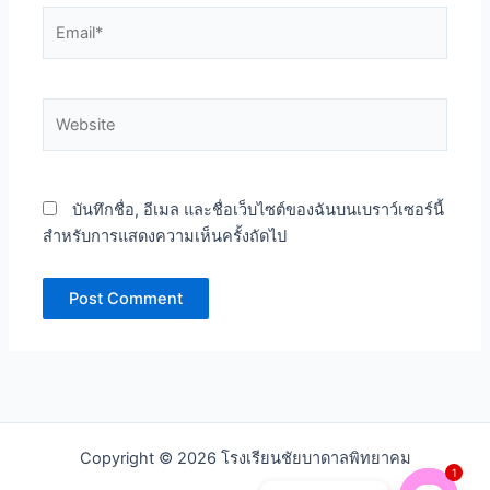
Email*
Website
บันทึกชื่อ, อีเมล และชื่อเว็บไซต์ของฉันบนเบราว์เซอร์นี้
สำหรับการแสดงความเห็นครั้งถัดไป
Copyright © 2026 โรงเรียนชัยบาดาลพิทยาคม
1